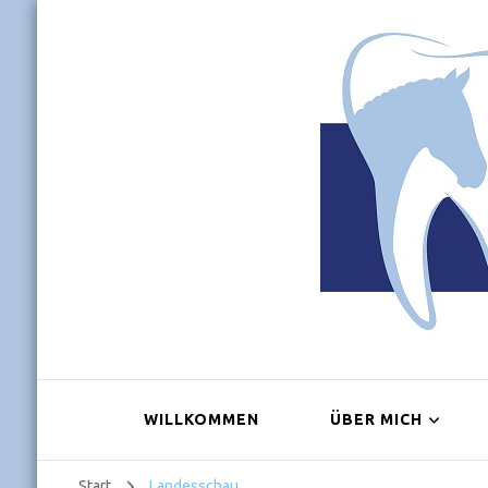
Pferded
Zahnmedizin für Pferde
WILLKOMMEN
ÜBER MICH
Start
Landesschau